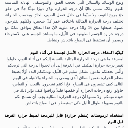
ونوع الوسائد والستائر الّتي تحجب الضوء والموسيقى الهادئة المناسبة
للنوم. ولكنّنا ننسى غالبًا أنّ درجة الحرارة تؤدّي دورًا مهمًّا جدًّا في خلق
جوّ مريح للنوم، ولا سيّما في خلال فصل الصيف الحارّ. وبحسب الخبراء،
تختلف درجة الحرارة المثاليّة باختلاف عمر كلّ شخص، ولكنّهم يقترحون
عمومًا ضبطها بين 16 و19 درجة مئوية لأنّ هذا النطاق يتوافق تمامًا مع
درجة حرارة الجسم الطبيعية في اللّيل، ما يساعد الجسم على الاسترخاء
ويضمن أن نستيقظ في الصباح بانتعاش ونشاط.
كيفيّة اكتشاف درجة الحرارة الأمثل لجسدنا في أثناء النوم
لمعرفة ما هي درجة الحرارة المثالية بالنسبة إليكم في أثناء النوم، حاولوا
تغيير درجة حرارة المكيف في الغرفة إلى أن تجدوا الدرجة التي تريحكم
والّتي تجعلكم تنامون بشكل سليم في اللّيل. ويمكنكم البدء أوّلًا بضبط
منظم الحرارة ضمن النطاق الّذي يوصي به الخبراء والانتباه في اليوم
التالي كيف تشعرون في الصباح. فإذا كنتم تشعرون بالتعب أو النعاس،
حاولوا رفع درجات الحرارة أو خفضها قليلاً وراقبوا كيف يؤثر ذلك في
جودة نومكم. ولا تنسوا أنّ درجة الحرارة المثالية يجب أن تسمح لكم
بالنوم بسهولة طوال الّليل حتّى تستيقظوا في الصباح بانتعاش.
استخدام ثرموستات (منظم حرارة) قابل للبرمجة لضبط حرارة الغرفة
قبل النوم
يُعدّ ثرموستات المكيف القابل للبرمجة من الأجهزة المنزلية الّتي تسهم