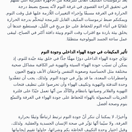
في تحقيق الراحة القصوى في غرفة النوم لأنّه يسمح بضبط درجة
الحرارة في الغرفة مسبقًا وإجراء التغييرات اللّازمة عليها قبل وقت النوم.
ويمكنكم ضبط ثرموستات المكيف القابل للبرمجة ليتحكّم بدرجة الحرارة
تلقائيًا في أثناء النوم للحفاظ على جوّ مريحٍ في اللّيل، فيستطيع عندها أن
يخلق بيئة باردة مع اقتراب وقت النوم وبيئة دافئة أكثر في الصباح، ليبقى
عمل ساعة الجسد البيولوجية منتظمًا.
تأثير المكيفات في جودة الهواء الداخلي وجودة النوم
تؤدّي جودة الهواء الداخلي دورًا مهمًّا جدًّا في خلق بيئة جيّدة للنوم، إذ
يمكن أن تسبّب جودة الهواء السيئة والتهوية غير الكافية مشاكل صحية
مختلفة مثل الحساسية وصعوبة التنفس واحتقان الأنف وتهيج العيون
واضطرابات المعدة، ما قد يؤثّر في جودة النوم. ولذلك، يجب أن تتفقّدوا
وحدة التدفئة والتهوية وتكييف الهواء وأن تحرصوا على تنظيف فتحات
التهوية والفلاتر وصيانتها بانتظام والتّأكّد من أنّها تعمل جيّدًا على فلترة
الجزيئات المحمولة بالهواء للحفاظ على جودة الهواء في الغرفة والتمتّع
بنوم وصحة أفضل.
وأخيرًا، لا يمكننا أن ننكر أنّ جودة النوم ترتبط ارتباطًا وثيقًا بحرارة
الغرفة، ولا سيّما أنّها تؤثّر في صحة الإنسان الجسدية والعقلية. ولذلك،
وقبل اختيار وحدة التكييف الخاصّة بكم وشرائها، حاولوا تقييم إيجابياتها