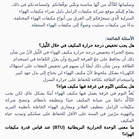
وسلبياتها للتّأكّد من أنّها مناسبة وتلبّي توقّعاتكم. ولمساعدتكم في ذلك،
يقدّم إليكم موقع شركة مكيفات الزامل
دليل شراء مكيفات الهواء
المنزلية
الّذي سيعرّفكم إلى الفرق بين أنواع مكيفات الهواء المختلفة،
بدءًا من مكيفات سبليت وصولًا إلى مكيفات الهواء المتنقلة.
الأسئلة الشائعة:
هل يجب تخفيض درجة حرارة المكيف في خلال اللّيل؟
ينصح الخبراء بتخفيض درجة حرارة مكيف الهواء في اللّيل لأنّ من شأن
ذلك أن يحافظ على جوّ الغرفة المريح وأن يعزّز الكفاءة في استخدام
الطاقة. ومن شأن ذلك أيضًا أن يسهم في تخفيض النفقات على استهلاك
الكهرباء بشكل ملحوظ لأنّ مكيف الهواء لن يحتاج إلى بذل جهد كبير
واستخدام الطاقة بكثافة للحفاظ على حرارة المنزل.
هل يمكنني النّوم في غرفة فيها مكيف هواء؟
يُعَدُّ النوم في غرفة يعمل فيها مكيف الهواء آمنًا بشكل عامّ، لكن يجب
التّأكُّد دائمًا من صيانة المكيف جيدًا وتنظيفه بانتظام. وتنصح شركة
مكيّفات الزامل بتنظيف الفلاتر ومجاري الهواء الخاصّة بأنظمة التبريد
والتهوية مرّتين في السنة على الأقل للحفاظ على صحّتكم وتمديد حياة
المكيف.
ما معنى الوحدة الحرارية البريطانية (BTU) عند قياس قدرة مكيفات
الهواء؟