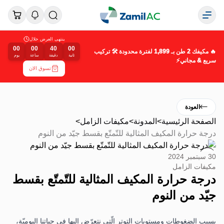
ينتهى العرض خلال
00
00
40
00
🔥 مكيفك 2 طن بـ 1,899 لفترة محدودة 🛠️ تركيب
ثانية
دقيقة
ساعة
يوم
سريع & مجاني⚡
تسوق الان
العودة
الصفحة الرئيسية
>
المدونة
>
مكيفات الزامل
>
درجة حرارة المكيف المثالية للتّمتّع بقسط جيّد من النوم
30 سبتمبر 2024
مكيفات الزامل
درجة حرارة المكيف المثالية للتّمتّع بقسط
جيّد من النوم
بسبب الضغوطات ومستويات التوتر الّتي نتعرّض إليها في حياتنا اليوميّة،