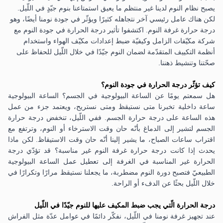
يصبح نظام النوم لدينا غير منتظم ما يعيق استمتاعنا بنوم جيّدٍ في اللّيل.
لكن هناك عامل رئيسي آخر نتجاهله كثيرًا ويؤثّر في جودة نومنا أيضًا، وهو
درجة حرارة غرفة النوم. اكتشفوا تأثير درجة الحرارة في جودة النوم مع
شركة مكيّفات الزامل
وكيفيّة ضبط إعدادات مكيّف الهواء واستخدام
أنظمة التكييف المتقدّمة لضمان النوم جيّدًا في خلال اللّيل للحفاظ على
صحّتنا وتنشيط ذهننا.
كيف تؤثّر درجة الحرارة في جودة النوم؟
هل سمعتم يومًا عن الساعة البيولوجية في الجسم؟ الساعة البيولوجية
ساعة داخلية تخبرنا متى نستيقظ ومتى نستريح، ويعتمد جزء من عمل
هذه الساعة على درجة حرارة الجسم. ففي اللّيل، تنخفض درجة حرارة
الجسم لتشير إلى الدماغ بأنّه حان وقت الاسترخاء أو النوم، وترتفع مع
اقتراب ساعات الصباح، ما يشير إلينا أنّه حان وقت الاستيقاظ. لكن ماذا
يحدث إذا كانت درجة حرارة غرفة النوم غير مناسبة؟ قد تؤدّي درجة
الحرارة غير المناسبة في الغرفة إلى تعطيل عمل الساعة البيولوجية
الطبيعيّ فتصبح دورة النوم مضطربة، ما يجعلنا نستيقظ مرارًا وتكرارًا في
خلال اللّيل بحثًا عن الدفء أو الراحة.
درجة الحرارة الّتي يجب ضبط المكيف عليها للنوم جيّدًا في اللّيل
عند تجهيز غرفة نومنا في اللّيل، نفكّر دائمًا في عوامل عدّة مثل الفراش