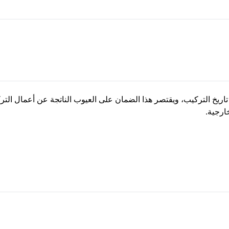
مل أعمال التركيب لمدة ثلاثة (3) أشهر من تاريخ التركيب، ويقتصر هذا الضمان على العيوب ال
خارجية.