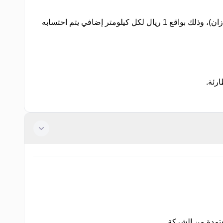
يحق للشركة فرض رسوم نقل إضافية على المواقع التي تبعد أكثر من 50 كيلومتر عن المدن الرئيسية (الدمام – الرياض – جدة – جازان)، وذلك بواقع 1 ريال لكل كيلومتر إضافي يتم احتسابه
ارئة
.
عتمدة من الشركة.