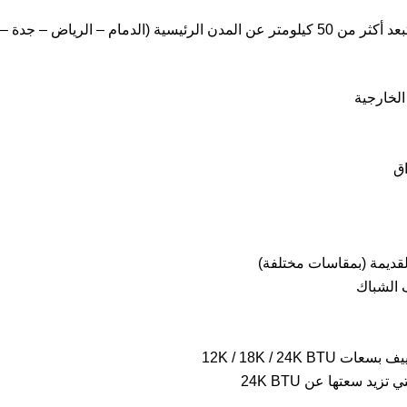
الخارجية
اق
القديمة (بمقاسات مختلفة)
 الشباك
ف بسعات 12
K / 18K / 24K BTU
 تزيد سعتها عن 24
K BTU