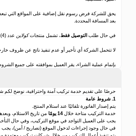
بعد المسافة المحددة
.
في حال طلب
التوصيل فقط
، تشمل منتجات
كولاين
عدد (4) أمتار من مواسير ، بينما لا تشمل باقي المنتجات أي أمتار مواسير
لا تتحمل الشركة أي تأخير أو عدم تنفيذ ناتج عن ظروف خارجة
بإتمام عملية الشراء، يقر العميل بموافقته على جميع الشروط
حرصًا على تقديم خدمة تركيب آمنة واحترافية، نوضح لكم 
1.
شروط عامة
يتم إصدار الفاتورة تلقائيًا عند استلام المنتج
.
خدمة التركيب متاحة خلال
14
يومًا
من تاريخ الاستلام، وبع
يجب على العميل التواجد في موقع التركيب، وفي حال التأخ
في حال وجود إجراءات لدخول الموقع (تصاريح / أمن)، يجب الت
يتم تنفيذ أعمال التركيب من خلال شركات تركيب معتمدة وم