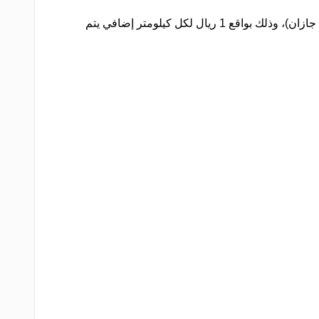
يحق للشركة فرض رسوم نقل إضافية على المواقع التي تبعد أكثر من 50 كيلومتر عن المدن الرئيسية (الدمام – الرياض – جدة – جازان)، وذلك بواقع 1 ريال لكل كيلومتر إضافي يتم