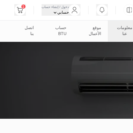
1
دخول / إنشاء حساب
حسابي
معلومات
موقع
حساب
اتصل
عنا
الأعمال
BTU
بنا