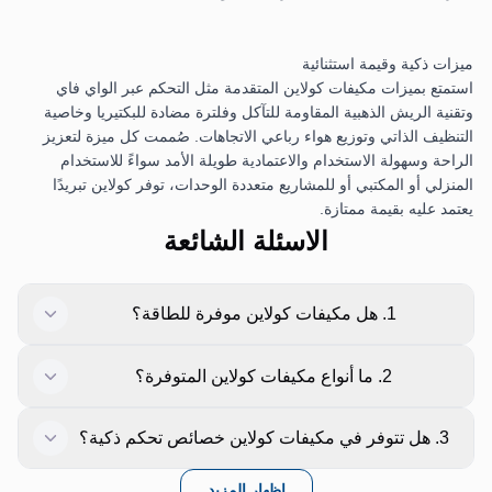
ميزات ذكية وقيمة استثنائية
استمتع بميزات مكيفات كولاين المتقدمة مثل التحكم عبر الواي فاي
وتقنية الريش الذهبية المقاومة للتآكل وفلترة مضادة للبكتيريا وخاصية
التنظيف الذاتي وتوزيع هواء رباعي الاتجاهات. صُممت كل ميزة لتعزيز
الراحة وسهولة الاستخدام والاعتمادية طويلة الأمد سواءً للاستخدام
المنزلي أو المكتبي أو للمشاريع متعددة الوحدات، توفر كولاين تبريدًا
يعتمد عليه بقيمة ممتازة.
الاسئلة الشائعة
1. هل مكيفات كولاين موفرة للطاقة؟
نعم، تساعد الضواغط المحسّنة وتدفق الهواء الفعّال على تقليل استهلاك
2. ما أنواع مكيفات كولاين المتوفرة؟
الطاقة مع الحفاظ على تبريد قوي.
تشمل مكيفات كولاين المكيفات الشباك والمكيفات السبليت بالإضافة
3. هل تتوفر في مكيفات كولاين خصائص تحكم ذكية؟
إلى باقات متعددة الوحدات.
نعم، العديد من الموديلات تدعم التحكم عبر الواي فاي والتحكم الصوتي
اظهار المزيد