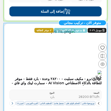
إضافة إلى السلة
متوفر الان - تركيب مجاني
🗓️ موديل ٢٠٢٦
🤖 مدعوم بالذكاء الاصطناعي
⚡ موفر للطاقة
كولاين برو - مكيف سبليت - ۲٨۲٠٠ وحدة - بارد فقط - موفر
للطاقة بالذكاء الاصطناعي AI Vision - سمارت لينك واي فاي -
تقنية تنفس بأمان UVC
السعة
:
النوع
:
BTU/h
28200
بارد
توزيع هواء ثلاثي
التحكم بالواي فاي
تشغيل هادئ
التنظيف الذاتي
التبريد التوربيني
انفرتر X
حماية اللوحة الالكتر