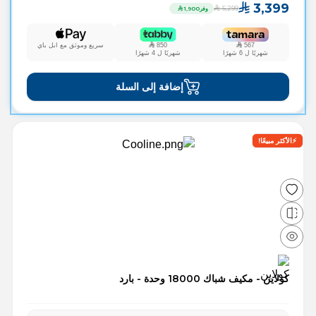
3,399
5,299
وفر
1,900
567
850
سريع وموثق مع ابل باي
شهريًا ل
6
شهرًا
شهريًا ل
4
شهرًا
إضافة إلى السلة
⚡️الأكثر مبيعًا!
كولاين - مكيف شباك 18000 وحدة - بارد