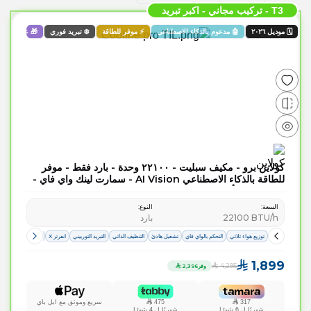
T3 - تركيب مجاني - اكبر تبريد
🗓️ موديل ٢٠٢٦
🤖 مدعوم بالذكاء الاصطناعي
⚡ موفر للطاقة
❄️ تبريد فوري
🎁 عرض حص
كولاين برو - مكيف سبليت - ۲۲١٠٠ وحدة - بارد فقط - موفر
للطاقة بالذكاء الاصطناعي AI Vision - سمارت لينك واي فاي -
تقنية تنفس بأمان UVC
السعة
:
النوع
:
BTU/h
22100
بارد
توزيع هواء ثلاثي
التحكم بالواي فاي
تشغيل هادئ
التنظيف الذاتي
التبريد التوربيني
انفرتر X
حماية اللوحة الالكتر
1,899
4,295
وفر
2,396
317
475
سريع وموثق مع ابل باي
شهريًا ل
6
شهرًا
شهريًا ل
4
شهرًا