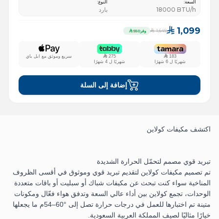
السعة
:
النوع
:
BTU/h
18000
بارد
1,099
1,649
وفر
550
183
275
سريع وموثق مع ابل باي
شهريًا ل
6
شهرًا
شهريًا ل
4
شهرًا
إضافة إلى السلة
اكتشف مكيفات كولاين
تبريد قوي مصمم لتحمّل الحرارة الشديدة
تم تصميم مكيفات كولاين لتقديم تبريد قوي وموثوق في أقسى الظروف
المناخية سواء كنت تبحث عن مكيفات شباك أو سبليت أو باقات متعددة
الوحدات، تجمع كولاين بين أداء عالي السعة وتدفق هواء فعّال ومكونات
متينة تم اختبارها للعمل في درجات حرارة تصل إلى ‎54–60°م ما يجعلها
خيارًا مثاليًا لصيف المملكة العربية السعودية.