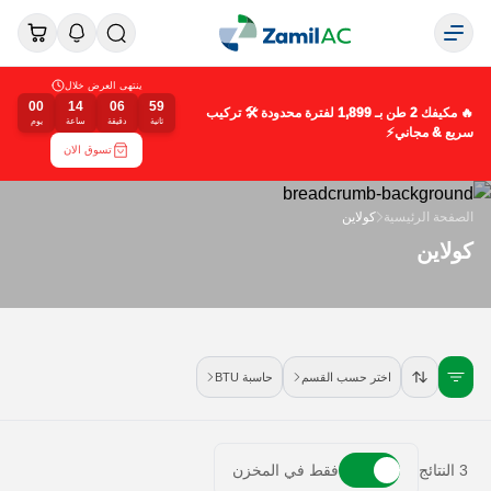
ينتهى العرض خلال
00
14
06
59
🔥 مكيفك 2 طن بـ 1,899 لفترة محدودة 🛠️ تركيب
ثانية
دقيقة
ساعة
يوم
سريع & مجاني⚡
تسوق الان
الصفحة الرئيسية
كولاين
كولاين
اختر حسب القسم
حاسبة BTU
3
النتائج
فقط في المخزن