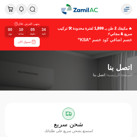
ينتهى العرض خلال
🔥 مكيفك 2 طن بـ 1,899 لفترة محدودة 🛠️ تركيب
00
10
05
34
سريع & مجاني⚡
ثانية
دقيقة
ساعة
يوم
خصم اضافي كود خصم "KSA"
تسوق الان
اتصل بنا
الصفحة الرئيسية
اتصل بنا
شحن سريع
استمتع بشحن سريع على طلباتك