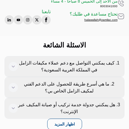
من الأحد إلى الخميس 8 صباحاً - 4 مساءً
8003041000
تابعنا
تحتاج مساعدة في طلبك؟
halawallah@zamilac.com
الاسئلة الشائعة
1. كيف يمكنني التواصل مع دعم عملاء مكيفات الزامل
في المملكة العربية السعودية؟
يمكنك التواصل مع دعم عملاء زامل عبر الهاتف أو البريد الإلكتروني أو
2. ما هي أسرع طريقة للحصول على الدعم الفني
نموذج الاتصال المتاح على موقعنا الإلكتروني. فريقنا جاهز لمساعدتك في
لمكيف الزامل الخاص بي؟
الاستفسارات والشكاوى أو طلبات الخدمة.
أسرع طريقة هي الاتصال بخط الدعم الفني المخصص أو ترك معلوماتك
3. هل يمكنني جدولة خدمة تركيب أو صيانة المكيف عبر
ليقوم فريقنا بالتواصل معك. يقوم فنيو زامل المعتمدون بتقديم
الإنترنت؟
الإرشادات وحل المشكلات فورًا.
نعم، يمكنك استخدام نموذج الاتصال على صفحة التواصل لجدولة خدمات
اظهار المزيد
التركيب والصيانة أو الإصلاح في الوقت الذي يناسبك.